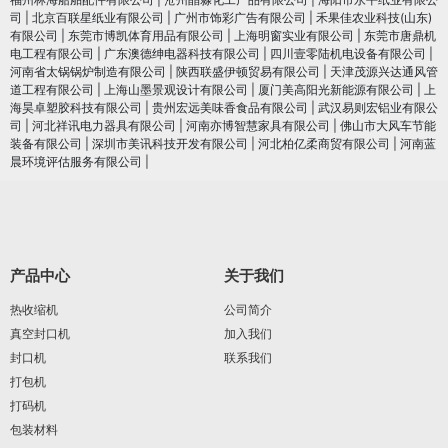
司
|
北京百联星纸业有限公司
|
广州市饰彩广告有限公司
|
禾果佳农业科技(山东)
有限公司
|
东莞市博凯体育用品有限公司
|
上海明窗实业有限公司
|
东莞市唐鼎机
电工程有限公司
|
广东澳德绅电器科技有限公司
|
四川壹零陆机电设备有限公司
|
河南省太锅锅炉制造有限公司
|
陕西联盛伊顿贸易有限公司
|
天津茂源兴达通风管
道工程有限公司
|
上海山墨景观设计有限公司
|
厦门美高阳光新能源有限公司
|
上
海昊卓塑胶科技有限公司
|
贵州宏远美味香食品有限公司
|
武汉易则宏铝业有限公
司
|
河北祥讯电力器具有限公司
|
河南亦博智慧家具有限公司
|
佛山市大风车节能
装备有限公司
|
深圳市美讯科技开发有限公司
|
河北柏亿柔商贸有限公司
|
河南蓝
晨环境评估服务有限公司
|
产品中心
关于我们
热收缩机
公司简介
真空封口机
加入我们
封口机
联系我们
打包机
打码机
包装材料