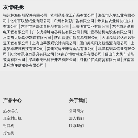
友情链接:
福州林海船舶配件有限公司
|
沧州晶淼化工产品有限公司
|
海阳市永平纸业有限公
司
|
北京百联星纸业有限公司
|
广州市饰彩广告有限公司
|
禾果佳农业科技(山东)
有限公司
|
东莞市博凯体育用品有限公司
|
上海明窗实业有限公司
|
东莞市唐鼎机
电工程有限公司
|
广东澳德绅电器科技有限公司
|
四川壹零陆机电设备有限公司
|
河南省太锅锅炉制造有限公司
|
陕西联盛伊顿贸易有限公司
|
天津茂源兴达通风管
道工程有限公司
|
上海山墨景观设计有限公司
|
厦门美高阳光新能源有限公司
|
上
海昊卓塑胶科技有限公司
|
贵州宏远美味香食品有限公司
|
武汉易则宏铝业有限公
司
|
河北祥讯电力器具有限公司
|
河南亦博智慧家具有限公司
|
佛山市大风车节能
装备有限公司
|
深圳市美讯科技开发有限公司
|
河北柏亿柔商贸有限公司
|
河南蓝
晨环境评估服务有限公司
|
产品中心
关于我们
热收缩机
公司简介
真空封口机
加入我们
封口机
联系我们
打包机