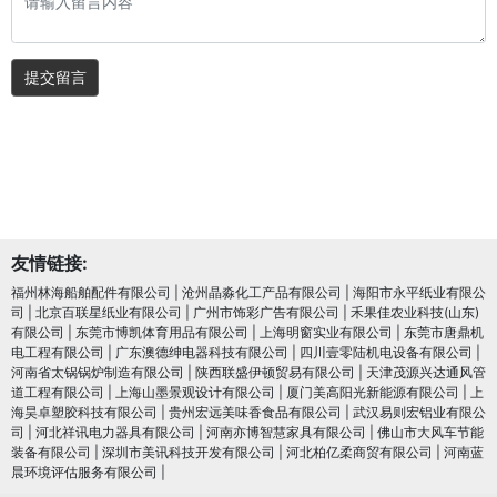
提交留言
友情链接:
福州林海船舶配件有限公司
|
沧州晶淼化工产品有限公司
|
海阳市永平纸业有限公
司
|
北京百联星纸业有限公司
|
广州市饰彩广告有限公司
|
禾果佳农业科技(山东)
有限公司
|
东莞市博凯体育用品有限公司
|
上海明窗实业有限公司
|
东莞市唐鼎机
电工程有限公司
|
广东澳德绅电器科技有限公司
|
四川壹零陆机电设备有限公司
|
河南省太锅锅炉制造有限公司
|
陕西联盛伊顿贸易有限公司
|
天津茂源兴达通风管
道工程有限公司
|
上海山墨景观设计有限公司
|
厦门美高阳光新能源有限公司
|
上
海昊卓塑胶科技有限公司
|
贵州宏远美味香食品有限公司
|
武汉易则宏铝业有限公
司
|
河北祥讯电力器具有限公司
|
河南亦博智慧家具有限公司
|
佛山市大风车节能
装备有限公司
|
深圳市美讯科技开发有限公司
|
河北柏亿柔商贸有限公司
|
河南蓝
晨环境评估服务有限公司
|