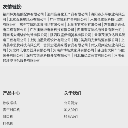
友情链接:
福州林海船舶配件有限公司
|
沧州晶淼化工产品有限公司
|
海阳市永平纸业有限公
司
|
北京百联星纸业有限公司
|
广州市饰彩广告有限公司
|
禾果佳农业科技(山东)
有限公司
|
东莞市博凯体育用品有限公司
|
上海明窗实业有限公司
|
东莞市唐鼎机
电工程有限公司
|
广东澳德绅电器科技有限公司
|
四川壹零陆机电设备有限公司
|
河南省太锅锅炉制造有限公司
|
陕西联盛伊顿贸易有限公司
|
天津茂源兴达通风管
道工程有限公司
|
上海山墨景观设计有限公司
|
厦门美高阳光新能源有限公司
|
上
海昊卓塑胶科技有限公司
|
贵州宏远美味香食品有限公司
|
武汉易则宏铝业有限公
司
|
河北祥讯电力器具有限公司
|
河南亦博智慧家具有限公司
|
佛山市大风车节能
装备有限公司
|
深圳市美讯科技开发有限公司
|
河北柏亿柔商贸有限公司
|
河南蓝
晨环境评估服务有限公司
|
产品中心
关于我们
热收缩机
公司简介
真空封口机
加入我们
封口机
联系我们
打包机