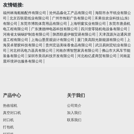
友情链接:
福州林海船舶配件有限公司
|
沧州晶淼化工产品有限公司
|
海阳市永平纸业有限公
司
|
北京百联星纸业有限公司
|
广州市饰彩广告有限公司
|
禾果佳农业科技(山东)
有限公司
|
东莞市博凯体育用品有限公司
|
上海明窗实业有限公司
|
东莞市唐鼎机
电工程有限公司
|
广东澳德绅电器科技有限公司
|
四川壹零陆机电设备有限公司
|
河南省太锅锅炉制造有限公司
|
陕西联盛伊顿贸易有限公司
|
天津茂源兴达通风管
道工程有限公司
|
上海山墨景观设计有限公司
|
厦门美高阳光新能源有限公司
|
上
海昊卓塑胶科技有限公司
|
贵州宏远美味香食品有限公司
|
武汉易则宏铝业有限公
司
|
河北祥讯电力器具有限公司
|
河南亦博智慧家具有限公司
|
佛山市大风车节能
装备有限公司
|
深圳市美讯科技开发有限公司
|
河北柏亿柔商贸有限公司
|
河南蓝
晨环境评估服务有限公司
|
产品中心
关于我们
热收缩机
公司简介
真空封口机
加入我们
封口机
联系我们
打包机