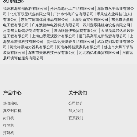
友情链接:
福州林海船舶配件有限公司
|
沧州晶淼化工产品有限公司
|
海阳市永平纸业有限公
司
|
北京百联星纸业有限公司
|
广州市饰彩广告有限公司
|
禾果佳农业科技(山东)
有限公司
|
东莞市博凯体育用品有限公司
|
上海明窗实业有限公司
|
东莞市唐鼎机
电工程有限公司
|
广东澳德绅电器科技有限公司
|
四川壹零陆机电设备有限公司
|
河南省太锅锅炉制造有限公司
|
陕西联盛伊顿贸易有限公司
|
天津茂源兴达通风管
道工程有限公司
|
上海山墨景观设计有限公司
|
厦门美高阳光新能源有限公司
|
上
海昊卓塑胶科技有限公司
|
贵州宏远美味香食品有限公司
|
武汉易则宏铝业有限公
司
|
河北祥讯电力器具有限公司
|
河南亦博智慧家具有限公司
|
佛山市大风车节能
装备有限公司
|
深圳市美讯科技开发有限公司
|
河北柏亿柔商贸有限公司
|
河南蓝
晨环境评估服务有限公司
|
产品中心
关于我们
热收缩机
公司简介
真空封口机
加入我们
封口机
联系我们
打包机
打码机