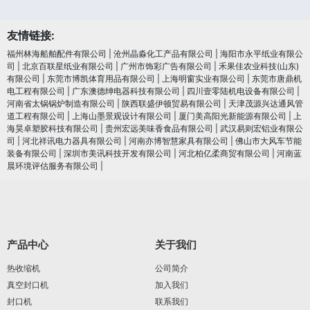
友情链接:
福州林海船舶配件有限公司
|
沧州晶淼化工产品有限公司
|
海阳市永平纸业有限公
司
|
北京百联星纸业有限公司
|
广州市饰彩广告有限公司
|
禾果佳农业科技(山东)
有限公司
|
东莞市博凯体育用品有限公司
|
上海明窗实业有限公司
|
东莞市唐鼎机
电工程有限公司
|
广东澳德绅电器科技有限公司
|
四川壹零陆机电设备有限公司
|
河南省太锅锅炉制造有限公司
|
陕西联盛伊顿贸易有限公司
|
天津茂源兴达通风管
道工程有限公司
|
上海山墨景观设计有限公司
|
厦门美高阳光新能源有限公司
|
上
海昊卓塑胶科技有限公司
|
贵州宏远美味香食品有限公司
|
武汉易则宏铝业有限公
司
|
河北祥讯电力器具有限公司
|
河南亦博智慧家具有限公司
|
佛山市大风车节能
装备有限公司
|
深圳市美讯科技开发有限公司
|
河北柏亿柔商贸有限公司
|
河南蓝
晨环境评估服务有限公司
|
产品中心
关于我们
热收缩机
公司简介
真空封口机
加入我们
封口机
联系我们