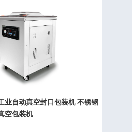
2D工业自动真空封口包装机 不锈钢
 真空包装机