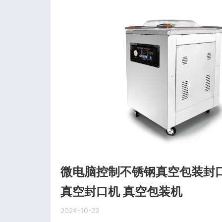
微电脑控制不锈钢真空包装封口
真空封口机 真空包装机
2024-10-23