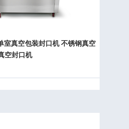
2S单室真空包装封口机 不锈钢真空
效真空封口机