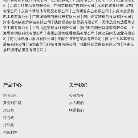
司
|
北京百联星纸业有限公司
|
广州市饰彩广告有限公司
|
禾果佳农业科技(山东)
有限公司
|
东莞市博凯体育用品有限公司
|
上海明窗实业有限公司
|
东莞市唐鼎机
电工程有限公司
|
广东澳德绅电器科技有限公司
|
四川壹零陆机电设备有限公司
|
河南省太锅锅炉制造有限公司
|
陕西联盛伊顿贸易有限公司
|
天津茂源兴达通风管
道工程有限公司
|
上海山墨景观设计有限公司
|
厦门美高阳光新能源有限公司
|
上
海昊卓塑胶科技有限公司
|
贵州宏远美味香食品有限公司
|
武汉易则宏铝业有限公
司
|
河北祥讯电力器具有限公司
|
河南亦博智慧家具有限公司
|
佛山市大风车节能
装备有限公司
|
深圳市美讯科技开发有限公司
|
河北柏亿柔商贸有限公司
|
河南蓝
晨环境评估服务有限公司
|
产品中心
关于我们
热收缩机
公司简介
真空封口机
加入我们
封口机
联系我们
打包机
打码机
包装材料