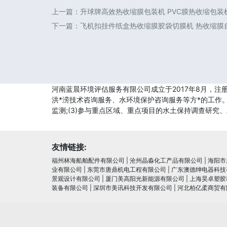
上一篇：
升球牌高效热收缩膜包装机 PVC膜热收缩包装机
下一篇：
飞机扣挂件纸盒热收缩膜胶袋切膜机 热收缩膜
河南蓝晨环境评估服务有限公司成立于2017年8月，注
洪*涝技术咨询服务、水环境保护咨询服务等方*的工作。(
监测;(3)参与重点区域、重点项目的水土保持调查研究、
友情链接:
福州林海船舶配件有限公司
|
沧州晶淼化工产品有限公司
|
海阳市
业有限公司
|
东莞市唐鼎机电工程有限公司
|
广东澳德绅电器科技
景观设计有限公司
|
厦门美高阳光新能源有限公司
|
上海昊卓塑胶
装备有限公司
|
深圳市美讯科技开发有限公司
|
河北柏亿柔商贸有