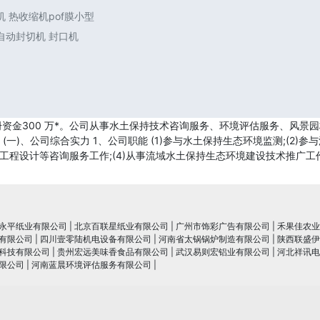
 热收缩机pof膜小型
自动封切机 封口机
册资金300 万*。公司从事水土保持技术咨询服务、环境评估服务、风
一)、公司综合实力 1、公司职能 (1)参与水土保持生态环境监测;(2
工程设计等咨询服务工作;(4)从事流域水土保持生态环境建设技术推广工作
永平纸业有限公司
|
北京百联星纸业有限公司
|
广州市饰彩广告有限公司
|
禾果佳农业
有限公司
|
四川壹零陆机电设备有限公司
|
河南省太锅锅炉制造有限公司
|
陕西联盛伊
科技有限公司
|
贵州宏远美味香食品有限公司
|
武汉易则宏铝业有限公司
|
河北祥讯电
限公司
|
河南蓝晨环境评估服务有限公司
|