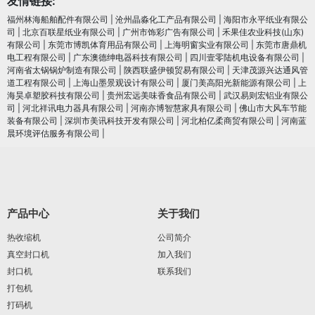
友情链接:
福州林海船舶配件有限公司
|
沧州晶淼化工产品有限公司
|
海阳市永平纸业有限公
司
|
北京百联星纸业有限公司
|
广州市饰彩广告有限公司
|
禾果佳农业科技(山东)
有限公司
|
东莞市博凯体育用品有限公司
|
上海明窗实业有限公司
|
东莞市唐鼎机
电工程有限公司
|
广东澳德绅电器科技有限公司
|
四川壹零陆机电设备有限公司
|
河南省太锅锅炉制造有限公司
|
陕西联盛伊顿贸易有限公司
|
天津茂源兴达通风管
道工程有限公司
|
上海山墨景观设计有限公司
|
厦门美高阳光新能源有限公司
|
上
海昊卓塑胶科技有限公司
|
贵州宏远美味香食品有限公司
|
武汉易则宏铝业有限公
司
|
河北祥讯电力器具有限公司
|
河南亦博智慧家具有限公司
|
佛山市大风车节能
装备有限公司
|
深圳市美讯科技开发有限公司
|
河北柏亿柔商贸有限公司
|
河南蓝
晨环境评估服务有限公司
|
产品中心
关于我们
热收缩机
公司简介
真空封口机
加入我们
封口机
联系我们
打包机
打码机